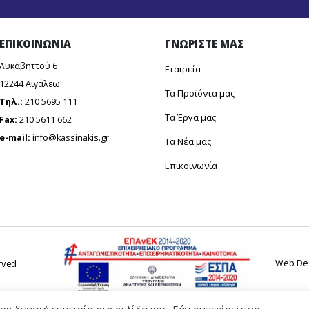
ΕΠΙΚΟΙΝΩΝΙΑ
ΓΝΩΡΙΣΤΕ ΜΑΣ
Λυκαβηττού 6
Εταιρεία
12244 Aιγάλεω
Τα Προϊόντα μας
Τηλ.:
210 5695 111
Τα Έργα μας
Fax:
210 5611 662
e-mail:
info@kassinakis.gr
Τα Νέα μας
Επικοινωνία
erved
Web Des
η δυνατή εμπειρία στη σελίδα μας. Εάν συνεχίσετε να