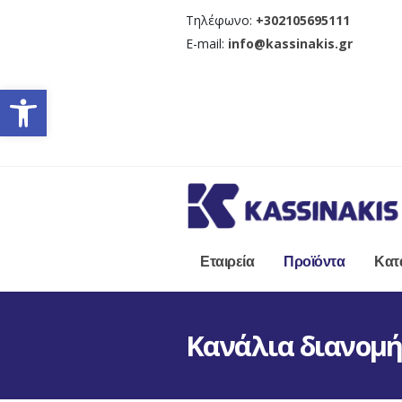
Τηλέφωνο:
+302105695111
E-mail:
info@kassinakis.gr
Ανοίξτε τη γραμμή εργαλείω
Εταιρεία
Προϊόντα
Κατ
Κανάλια διανομ