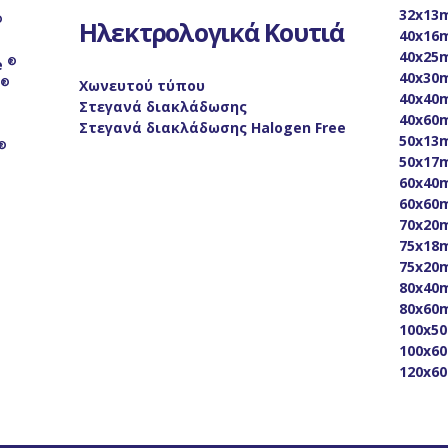
32x13
®
Ηλεκτρολογικά Κουτιά
40x16
40x25
®
e
40x30
®
Xωνευτού τύπου
40x40
Στεγανά διακλάδωσης
40x60
Στεγανά διακλάδωσης Halogen Free
50x13
®
50x17
60x40
60x60
70x20
75x18
75x20
80x40
80x60
100x5
100x6
120x6