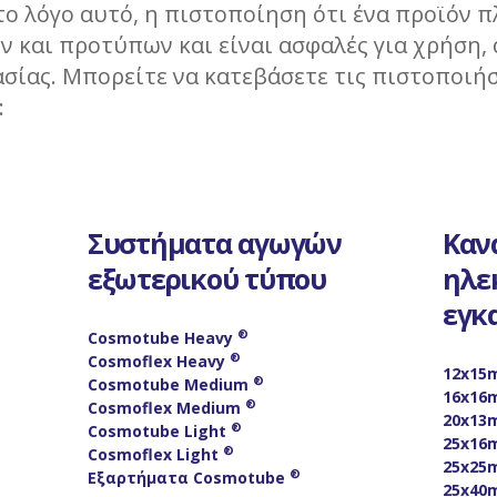
το λόγο αυτό, η πιστοποίηση ότι ένα προϊόν 
και προτύπων και είναι ασφαλές για χρήση, 
σίας. Μπορείτε να κατεβάσετε τις πιστοποιή
:
Συστήματα αγωγών
Καν
εξωτερικού τύπου
ηλε
εγκ
®
Cosmotube Heavy
®
Cosmoflex Heavy
12x15
®
Cosmotube Medium
16x16
®
Cosmoflex Medium
20x13
®
Cosmotube Light
25x16
®
Cosmoflex Light
25x25
®
Eξαρτήματα Cosmotube
25x40